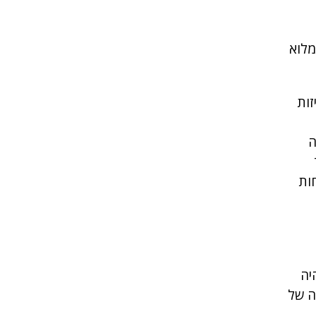
מלוא
זות
ה
ות
יה
ה של