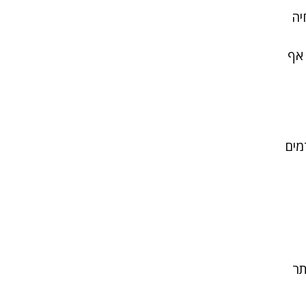
יה
 אף
מים
תר