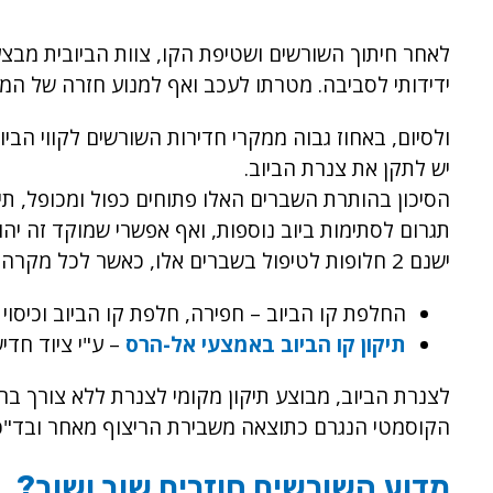
לאחר חיתוך השורשים ושטיפת הקו, צוות הביובית מבצ
ידידותי לסביבה. מטרתו לעכב ואף למנוע חזרה של המ
ולסיום, באחוז גבוה ממקרי חדירות השורשים לקווי הבי
יש לתקן את צנרת הביוב.
הסיכון בהותרת השברים האלו פתוחים כפול ומכופל, תי
תגרום לסתימות ביוב נוספות, ואף אפשרי שמוקד זה יהו
ישנם 2 חלופות לטיפול בשברים אלו, כאשר לכל מקרה נתאים את הטיפול היעיל והמתאים ביותר:
החלפת קו הביוב – חפירה, חלפת קו הביוב וכיסוי 
תיקון קו הביוב באמצעי אל-הרס
– ע"י ציוד חדי
לצנרת הביוב, מבוצע תיקון מקומי לצנרת ללא צורך בחפ
הקוסמטי הנגרם כתוצאה משבירת הריצוף מאחר ובד"כ 
מדוע השורשים חוזרים שוב ושוב?