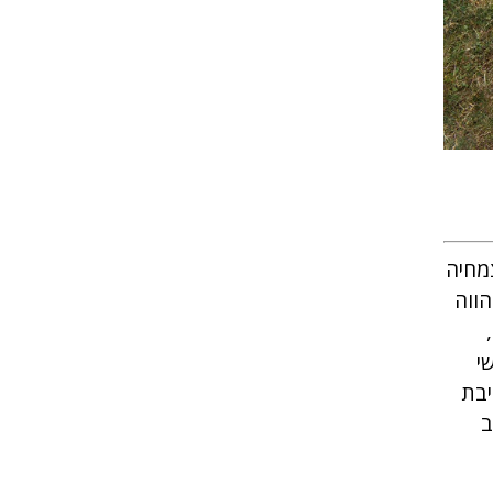
מחיה
ווה
י
יבת
ב