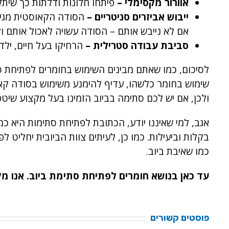
אוורור מקסימלי –
פיתחו חלונות ודלתות כך שיתק
ייבוש אביזרים סניטריים –
הסודה הקאוסטית מגיבה
אם לא נייבש אותם – הסודה עשויה לאכול אותם ול
סביבת עבודה סטרילית –
הרחיקו בעל חיים, ילד
לסיכום, כמו שאתם מבינים השימוש בחומרים לפתיחת ס
שימוש בחומר כלשהו, עדיף להימנע משימוש בסודה ק
ולכן, אם יש לכם סתימה בביוב הזמינו בעל מקצוע שיטפ
אגב, למי שאיננו יודע, הכתובת לפתיחת סתימות היא כמ
בקלות וביעילות. כמו כן, לעיתים צוות הביובית יחל
כמו שאיבת ביוב.
עד כאן בנושא חומרים לפתיחת סתימת ביוב. אנו מק
פוסטים קשורים