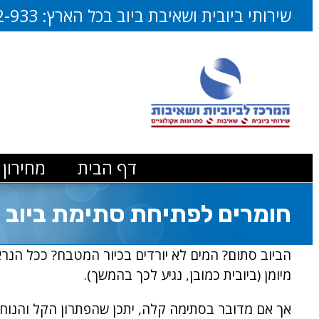
דלג
שירותי ביובית ושאיבת ביוב בכל הארץ:
2-933
לתוכן
דף הבית
מחירון 
חומרים לפתיחת סתימת ביוב
הביוב סתום? המים לא יורדים בכיור המטבח? ככל הנרא
מיומן (ביובית כמובן, נגיע לכך בהמשך).
אך אם מדובר בסתימה קלה, יתכן שהפתרון הקל והנוח 