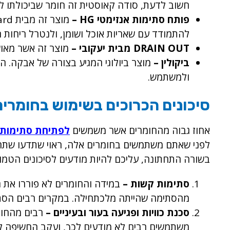
חשוב לדעת, סודה קאוסטית זה חומר שביכולתו לא 
פותח סתימות אנזימטי HG –
להתמודד עם שאריות אוכל ושומן, ולנטרל ריחות ר
DRAIN OUT מבית יעקובי –
מוצר זה אשר מאושר
ביקולין –
מוצר ביולוגי המגיע בצורה של אבקה. המ
ולמשתמש.
סיכונים הכרוכים בשימוש בחומרים
אחוז גבוה מהחומרים אשר משמשים
לפתיחת סתימות 
לפני שאתם משתמשים בחומרים אלה, ראוי שתדעו שתרכוב
בשורה התחתונה, עליכם להיות מודעים לסיכונים הטמונ
סתימות קשות –
במידה והחומרים לא פוררו את 
מהסתימה שהייתה מלכתחילה. במקרים רבים הסתי
סכנת כוויות ופגיעה בעור ובעיניים –
רבים מהחומר
משתמשים רבים לא מודעים לכך, ועקב החשיפה לחומ