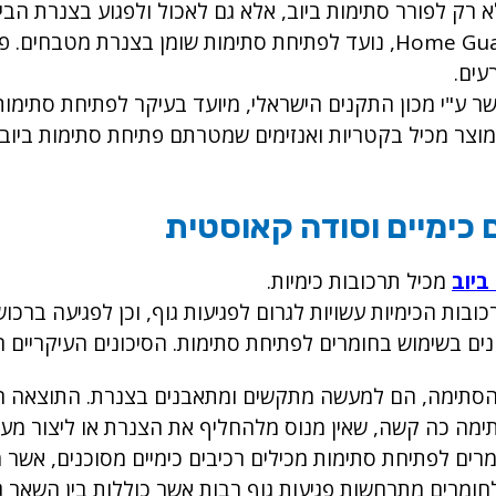
רק לפורר סתימות ביוב, אלא גם לאכול ולפגוע בצנרת הביו
מוצר זה מבית Home Guard, נועד לפתיחת סתימות שומן בצ
עים.
 ע"י מכון התקנים הישראלי, מיועד בעיקר לפתיחת סתימות 
וצר מכיל בקטריות ואנזימים שמטרתם פתיחת סתימות ביוב ומ
 כימיים וסודה קאוסטית
ביוב
מכיל תרכובות כימיות.
ות הכימיות עשויות לגרום לפגיעות גוף, וכן לפגיעה ברכוש
ים בשימוש בחומרים לפתיחת סתימות. הסיכונים העיקריים ה
הסתימה, הם למעשה מתקשים ומתאבנים בצנרת. התוצאה הי
מה כה קשה, שאין מנוס מלהחליף את הצנרת או ליצור מע
ים לפתיחת סתימות מכילים רכיבים כימיים מסוכנים, אשר מ
רים מתרחשות פגיעות גוף רבות אשר כוללות בין השאר גירוד