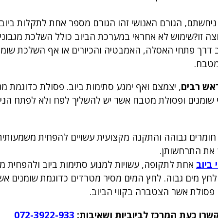
יחשתם, הגורם האנושי זהו הגורם מספר אחת לתקלות ביוב.
צה זו?שימוש לא אחראי במערכת הביוב כולל השלכת מגבוני
וב דרך פתחי האסלה, האמבטיה והכיורים או אף השלכת שומנ
מטבח.
ראש רבים
, יצמצם ואף ימנע סתימות ביוב. פסולת כדוגמת מג
בי שומנים ופסולת מטבח אשר יש להשליך לפח ולא לפתח הניק
ת חומרים גבוהה והתקנה מקצועית עשויים להפחית משמעותי
ן את התרחשותן.
ביוב
אחת לתקופה, עשויות למנוע סתימות ביוב ולהפחית מ
ה לחץ מים גבוה. לחץ המים מסיר מטרדים כדוגמת שומנים אש
פסולת אשר הצטברה בקווי הביוב.
רו כעת המרכז לביוביות ושאיבות:
072-3922-933