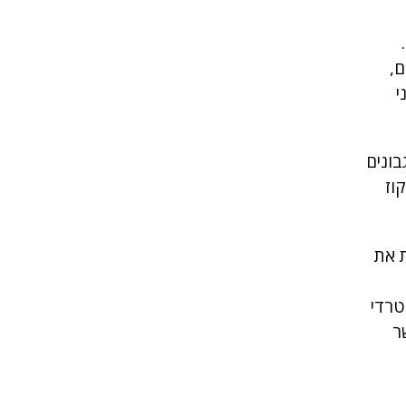
ם,
י
בונים
וז
ת את
טרדי
ר