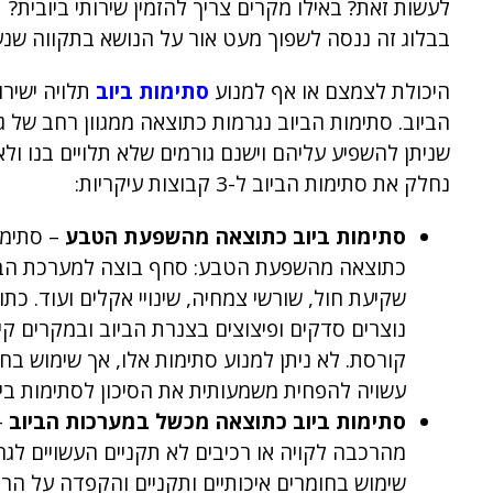
לעשות זאת? באילו מקרים צריך להזמין שירותי ביובית?
בבלוג זה ננסה לשפוך מעט אור על הנושא בתקווה שנע
היכולת לצמצם או אף למנוע
סתימות ביוב
תלויה ישיר
הביוב. סתימות הביוב נגרמות כתוצאה ממגוון רחב של גו
שניתן להשפיע עליהם וישנם גורמים שלא תלויים בנו ולא
נחלק את סתימות הביוב ל-3 קבוצות עיקריות:
סתימות ביוב כתוצאה מהשפעת הטבע
– סתימו
כתוצאה מהשפעת הטבע: סחף בוצה למערכת הביו
שקיעת חול, שורשי צמחיה, שינויי אקלים ועוד. כת
נוצרים סדקים ופיצוצים בצנרת הביוב ובמקרים קיצ
קורסת. לא ניתן למנוע סתימות אלו, אך שימוש בח
עשויה להפחית משמעותית את הסיכון לסתימות ביו
סתימות ביוב כתוצאה מכשל במערכות הביוב
–
מהרכבה לקויה או רכיבים לא תקניים העשויים לגרו
שימוש בחומרים איכותיים ותקניים והקפדה על הרכ